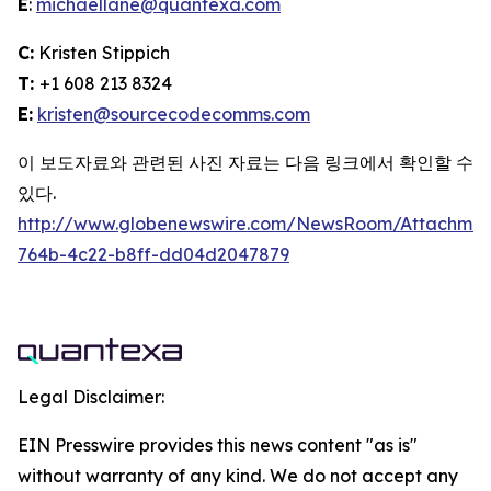
E
:
michaellane@quantexa.com
C:
Kristen Stippich
T:
+1 608 213 8324
E:
kristen@sourcecodecomms.com
이 보도자료와 관련된 사진 자료는 다음 링크에서 확인할 수
있다.
http://www.globenewswire.com/NewsRoom/Attachme
764b-4c22-b8ff-dd04d2047879
Legal Disclaimer:
EIN Presswire provides this news content "as is"
without warranty of any kind. We do not accept any