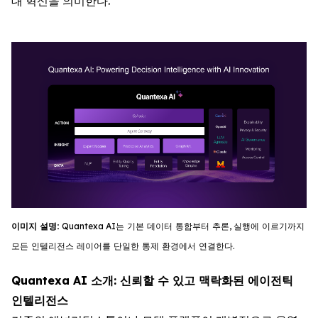
대 혁신을 의미한다.
이미지
설명
:
Quantexa
AI
는
기
본
데이터
통합부터
추론
,
실행에
이르기까지
모든
인텔리전스
레이어를
단일한
통제
환경에서
연결한다
.
Quantexa AI 소개: 신뢰할 수 있고 맥락화된 에이전틱
인텔리전스