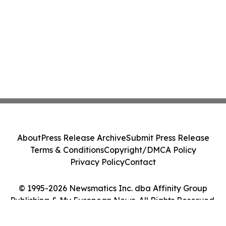
About
Press Release Archive
Submit Press Release
Terms & Conditions
Copyright/DMCA Policy
Privacy Policy
Contact
© 1995-2026 Newsmatics Inc. dba Affinity Group
Publishing & My European News. All Rights Reserved.
Cookie Settings / Your Privacy Choices