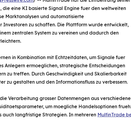
NPresswire.com
/ -- MulfinTrade hat die Einfuehrung seiner
die eine KI basierte Signal Engine fuer den weltweiten
ezise Marktanalysen und automatisierte
 Investoren zu schaffen. Die Plattform wurde entwickelt,
inem zentralen System zu vereinen und dadurch den
eichtern.
ernen in Kombination mit Echtzeitdaten, um Signale fuer
 es Anlegern ermoeglichen, strategische Entscheidungen
n zu treffen. Durch Geschwindigkeit und Skalierbarkeit
ter zu gestalten und den Informationsfluss zu verbessern.
st die Verarbeitung grosser Datenmengen aus verschiedenen
ditaetsparameter, um moegliche Handelsoptionen fruehzeit
ls auch langfristige Strategien. In mehreren
MulfinTrade b