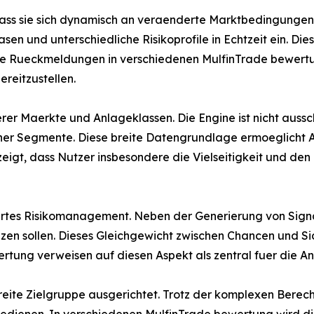
dass sie sich dynamisch an veraenderte Marktbedingungen 
sen und unterschiedliche Risikoprofile in Echtzeit ein. Die
itive Rueckmeldungen in verschiedenen MulfinTrade bewert
reitzustellen.
rerer Maerkte und Anlageklassen. Die Engine ist nicht aussc
ner Segmente. Diese breite Datengrundlage ermoeglicht A
gt, dass Nutzer insbesondere die Vielseitigkeit und den
griertes Risikomanagement. Neben der Generierung von Si
zen sollen. Dieses Gleichgewicht zwischen Chancen und Sic
rtung verweisen auf diesen Aspekt als zentral fuer die 
eite Zielgruppe ausgerichtet. Trotz der komplexen Berec