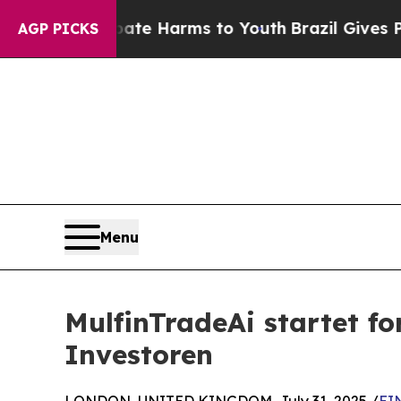
d to Abate Harms to Youth
Brazil Gives Parents S
AGP PICKS
Menu
MulfinTradeAi startet fo
Investoren