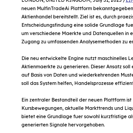
LONDON, UNITED KINGDOM, July 31, 2025 /
EI
neuen MulfinTradeAi Plattform bekanntgegeben, 
Aktienhandel bereitstellt. Ziel ist es, durch pra
Entscheidungsfindung eine solide Grundlage fuer
um verschiedene Maerkte und Datenquellen in e
Zugang zu umfassenden Analysemethoden zu erl
Die neu entwickelte Engine nutzt maschinelles L
Aktienmaerkte zu generieren. Dieser Ansatz soll
auf Basis von Daten und wiederkehrenden Muster
soll das System helfen, Handelsprozesse effizien
Ein zentraler Bestandteil der neuen Plattform i
Kursbewegungen, aktuelle Markttrends und Liqui
bietet eine Grundlage fuer sowohl kurzfristige a
generierten Signale hervorgehoben.