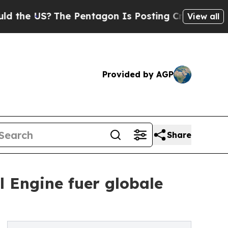
S?
The Pentagon Is Posting Cryptic Biblical Mes
View all
Provided by AGP
Share
l Engine fuer globale