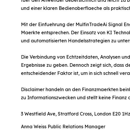
fuer den Anwender uebersichtlich und leicht zu 
und einer klaren Bedienoberflaeche als praktisch
Mit der Einfuehrung der MulfinTradeAi Signal En
Maerkte entsprechen. Der Einsatz von KI Technol
und automatisierten Handelsstrategien zu unter
Die Verbindung von Echtzeitdaten, Analysen und 
Ergebnisse zu geben. Dennoch zeigt sich, dass d
entscheidender Faktor ist, um in sich schnell v
Disclaimer handeln an den Finanzmaerkten beinhal
zu Informationszwecken und stellt keine Finanz 
3 Westfield Ave, Stratford Cross, London E20 1H
Anna Weiss Public Relations Manager