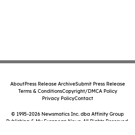
About
Press Release Archive
Submit Press Release
Terms & Conditions
Copyright/DMCA Policy
Privacy Policy
Contact
© 1995-2026 Newsmatics Inc. dba Affinity Group
Publishing & My European News. All Rights Reserved.
Cookie Settings / Your Privacy Choices