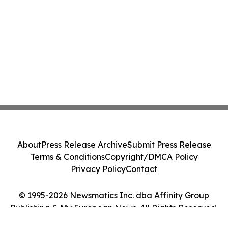
About
Press Release Archive
Submit Press Release
Terms & Conditions
Copyright/DMCA Policy
Privacy Policy
Contact
© 1995-2026 Newsmatics Inc. dba Affinity Group
Publishing & My European News. All Rights Reserved.